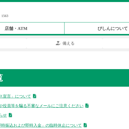
1563
店舗・ATM
びしんについて
る
備える
覧
ス宣言」について
や役員等を騙る不審なメールにご注意ください
らせ
即時振込および即時入金」の臨時休止について