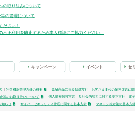
への取り組みについて
号等の管理について
ください！
の不正利用を防止するため本人確認にご協力ください。
キャンペーン
イベント
セ
て
金融商品に係る勧誘方針
利益相反管理方針の概要
お客さま本位の業務運営に関
個人情報保護宣言
反社会的勢力に対する基本方針
電
金等のお取り扱いについて
お知らせ
サイバーセキュリティ管理に関する基本方針
マネロン等対策の基本方
尾西信用金庫
登録金融機関：東海財務局長（登金）第63号
信金中央金庫代理店
信用金庫代理業 信用金庫法第85条の2の2の規定に基づく信用金庫代理業者 所属信用金庫：信金中央金庫
信託契約代理業 登録番号：東海財務局長（代信）第51号 所属信託会社：信金中央金庫