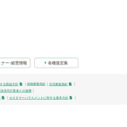
ミナー･経営情報
各種規定集
保険募集指針
する取組方針
共済募集指針
子決済代行業者との連携
針
カスタマーハラスメントに対する基本方針