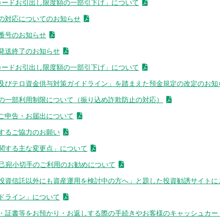
カードお引出し限度額の一部引下げ」について
の対応についてのお知らせ
番号のお知らせ
発送終了のお知らせ
カードお引出し限度額の一部引下げ」について
及びテロ資金供与対策ガイドライン」を踏まえた預金規定の改定のお知
の一部利用制限について（振り込め詐欺防止の対応）
ご申告・お届出について
するご協力のお願い
関する主な変更点」について
自己宛小切手のご利用のお勧めについて
投資信託以外にも資産運用を検討中の方へ」と題した投資勧誘サイトに
ドライン」について
・証書等をお預かり・お返しする際の手続きやお客様のキャッシュカー