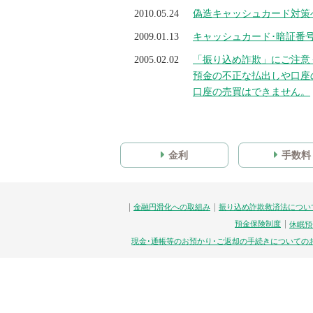
2010.05.24
偽造キャッシュカード対策
2009.01.13
キャッシュカード･暗証番
2005.02.02
「振り込め詐欺」にご注意
預金の不正な払出しや口座
口座の売買はできません。
金利
手数料
金融円滑化への取組み
振り込め詐欺救済法につい
預金保険制度
休眠預
現金･通帳等のお預かり･ご返却の手続きについての